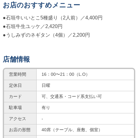
お店のおすすめメニュー
●石垣牛いいとこ5種盛り（2人前）／4,400円
●石垣牛生ユッケ／2,420円
●うしみずのネギタン（4個）／2,200円
店舗情報
営業時間
16：00〜21：00（L.O）
定休日
日曜
カード
可、交通系・コード系支払い可
駐車場
有り
アクセス
-
お店の形態
40席（テーブル、座敷、個室）