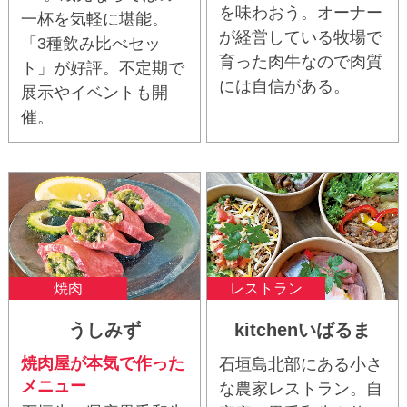
を味わおう。オーナー
一杯を気軽に堪能。
が経営している牧場で
「3種飲み比べセッ
育った肉牛なので肉質
ト」が好評。不定期で
には自信がある。
展示やイベントも開
催。
焼肉
レストラン
うしみず
kitchenいばるま
焼肉屋が本気で作った
石垣島北部にある小さ
メニュー
な農家レストラン。自