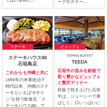
ではの食材に...
ーグやステー...
ステーキ
ビュッフェ
TEPPAN BUFFET
ステーキハウス88
TEEDA
石垣島店
石垣牛の旨みを鉄板で
これからも沖縄と共に
彩り豊かなビュッフェ
1955年の米軍統治下
と贅沢ディナー
時代以来、沖縄のステ
鉄板で焼き上げた石垣
ーキといえば“Aサイ
牛は、ジューシーで香
ン”を持つ飲食店「ス
ばしく、口いっぱいに
テーキハウス88」で