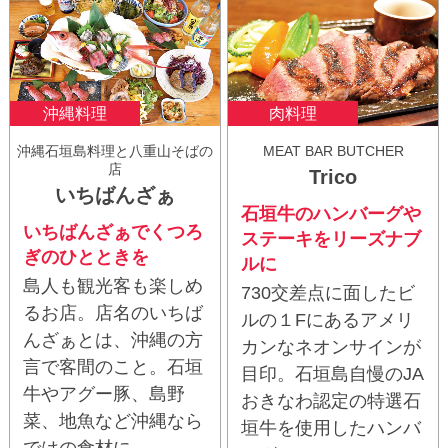
沖縄料理
肉料理
沖縄石垣島料理と八重山そばの
MEAT BAR BUTCHER
店
Trico
いちばんざぁ
石垣牛のハンバーグや
いちばんざぁでくつろ
ステーキをリーズナブ
ぎのひとときを
ルに
島人も観光客も楽しめ
730交差点に面したビ
るお店。店名のいちば
ルの１Fにあるアメリ
んざぁとは、沖縄の方
カンなネオンサインが
言で客間のこと。石垣
目印。石垣島自慢のJA
牛やアグー豚、島野
おきなわ認定の特選石
菜、地魚など沖縄なら
垣牛を使用したハンバ