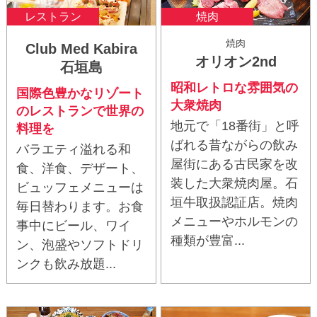
レストラン
焼肉
焼肉
Club Med Kabira
オリオン2nd
石垣島
昭和レトロな雰囲気の
国際色豊かなリゾート
大衆焼肉
のレストランで世界の
地元で「18番街」と呼
料理を
ばれる昔ながらの飲み
バラエティ溢れる和
屋街にある古民家を改
食、洋食、デザート、
装した大衆焼肉屋。石
ビュッフェメニューは
垣牛取扱認証店。焼肉
毎日替わります。お食
メニューやホルモンの
事中にビール、ワイ
種類が豊富...
ン、泡盛やソフトドリ
ンクも飲み放題...