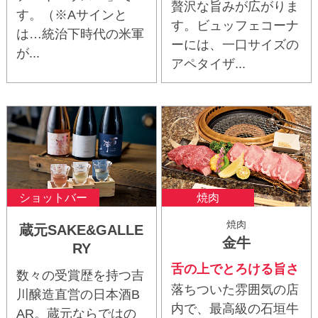
贅沢な旨みが広がりま
す。（※Aサインと
す。ビュッフェコーナ
は…統治下時代の米軍
ーには、一口サイズの
が...
アペタイザ...
ショットバー
焼肉
焼肉
蔵元SAKE&GALLE
金牛
RY
舌の上でとろける旨さ
数々の受賞歴を持つ吉
落ちついた雰囲気の店
川醸造直営の日本酒B
内で、最高級の石垣牛
AR。蔵元ならではの