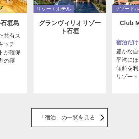
リゾートホテル
リゾート
ル石垣島
グランヴィリオリゾー
Club 
ト石垣
た共有ス
キッチ
豊かな自
トが確保
平湾にほ
型の寝
傾斜を利
リゾート
「宿泊」の一覧を見る