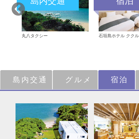
島内交通
宿泊
丸八タクシー
石垣島ホテル ククル
島内交通
グルメ
宿泊