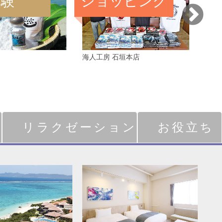
体験
ショッピング
リ
海人工房 石垣本店
ソル
リラクゼーション
お役立ち