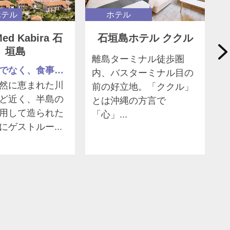
ホテル
ホテル
Med Kabira 石
石垣島ホテル ククル
垣島
離島ターミナル徒歩圏
宿泊だけでなく、食事やスポーツ、エンターテイメント、スパなど数々のプログラムの日帰り利用もお楽しみ下さい。
内、バスターミナル目の
然に恵まれた川
前の好立地。「ククル」
ど近く、半島の
とは沖縄の方言で
用して造られた
「心」...
にゲストルー...
島