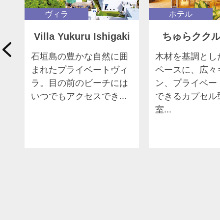
ヴィラ
ホテル
Villa Yukuru Ishigaki
ちゅらクク
空に囲まれたホテル
石垣島の豊かな自然に囲
木材を基調とし
まれたプライベートヴィ
ペースに、広々
0
ラ。目の前のビーチには
ン、プライベー
ナ
いつでもアクセスでき...
できるカプセル
室...