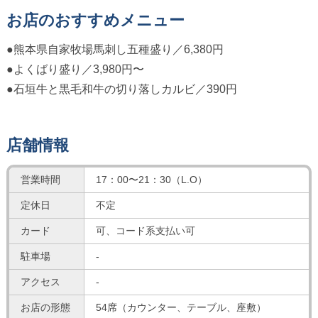
お店のおすすめメニュー
●熊本県自家牧場馬刺し五種盛り／6,380円
●よくばり盛り／3,980円〜
●石垣牛と黒毛和牛の切り落しカルビ／390円
店舗情報
営業時間
17：00〜21：30（L.O）
定休日
不定
カード
可、コード系支払い可
駐車場
-
アクセス
-
お店の形態
54席（カウンター、テーブル、座敷）