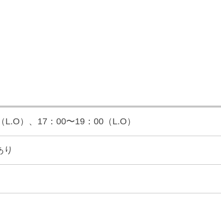
（L.O）、17：00〜19：00（L.O）
あり