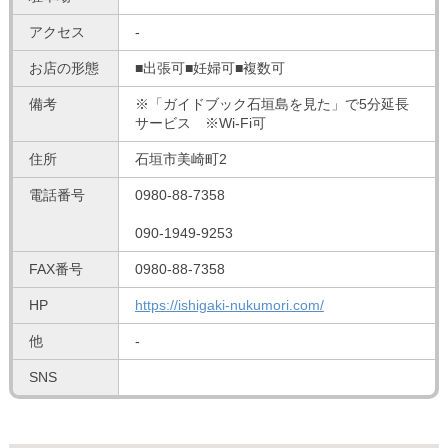
アクセス
-
お店の形態
■出張可■妊婦可■複数可
備考
※「ガイドブック石垣島を見た」で5分延長
サービス ※Wi-Fi可
住所
石垣市美崎町2
電話番号
0980-88-7358
090-1949-9253
FAX番号
0980-88-7358
HP
https://ishigaki-nukumori.com/
他
-
SNS