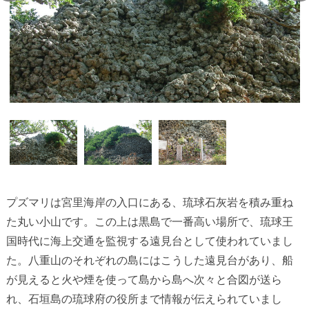
プズマリは宮里海岸の入口にある、琉球石灰岩を積み重ね
た丸い小山です。この上は黒島で一番高い場所で、琉球王
国時代に海上交通を監視する遠見台として使われていまし
た。八重山のそれぞれの島にはこうした遠見台があり、船
が見えると火や煙を使って島から島へ次々と合図が送ら
れ、石垣島の琉球府の役所まで情報が伝えられていまし