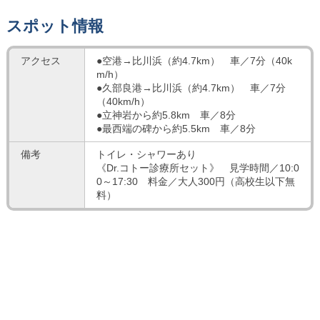
スポット情報
アクセス
●空港→比川浜（約4.7km） 車／7分（40k
m/h）
●久部良港→比川浜（約4.7km） 車／7分
（40km/h）
●立神岩から約5.8km 車／8分
●最西端の碑から約5.5km 車／8分
備考
トイレ・シャワーあり
《Dr.コトー診療所セット》 見学時間／10:0
0～17:30 料金／大人300円（高校生以下無
料）