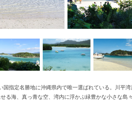
い国指定名勝地に沖縄県内で唯一選ばれている。川平湾
見せる海、真っ青な空、湾内に浮かぶ緑豊かな小さな島