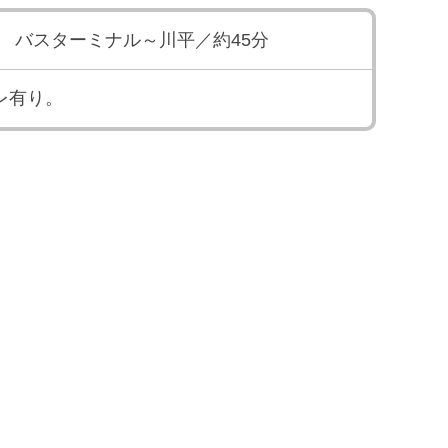
 バスターミナル～川平／約45分
レ有り。