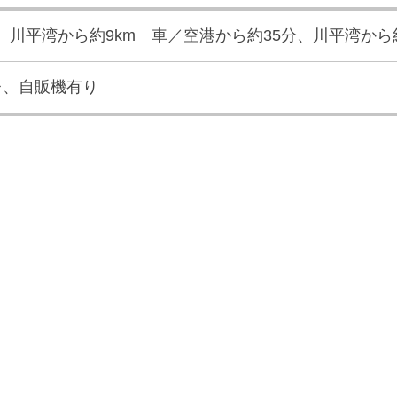
m、川平湾から約9km 車／空港から約35分、川平湾から
レ、自販機有り