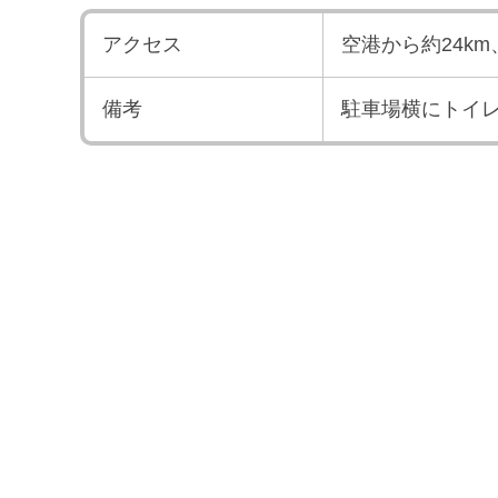
アクセス
空港から約24k
備考
駐車場横にトイ